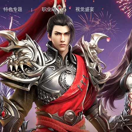
特色专题
职业站
视觉盛宴
|
|