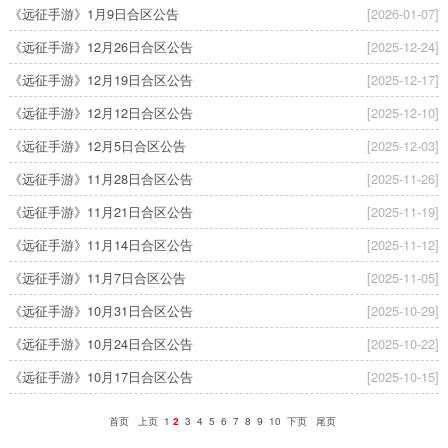
《远征手游》1月9日合区公告
[2026-01-07]
《远征手游》12月26日合区公告
[2025-12-24]
《远征手游》12月19日合区公告
[2025-12-17]
《远征手游》12月12日合区公告
[2025-12-10]
《远征手游》12月5日合区公告
[2025-12-03]
《远征手游》11月28日合区公告
[2025-11-26]
《远征手游》11月21日合区公告
[2025-11-19]
《远征手游》11月14日合区公告
[2025-11-12]
《远征手游》11月7日合区公告
[2025-11-05]
《远征手游》10月31日合区公告
[2025-10-29]
《远征手游》10月24日合区公告
[2025-10-22]
《远征手游》10月17日合区公告
[2025-10-15]
首页
上页
1
2
3
4
5
6
7
8
9
10
下页
尾页