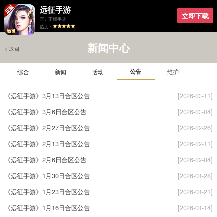
远征手游
立即下载
官方正版手游
热度：
新闻中心
< 返回
公告
综合
新闻
活动
维护
《远征手游》3月13日合区公告
[2026-03-11]
《远征手游》3月6日合区公告
[2026-03-04]
《远征手游》2月27日合区公告
[2026-02-26]
《远征手游》2月13日合区公告
[2026-02-11]
《远征手游》2月6日合区公告
[2026-02-04]
《远征手游》1月30日合区公告
[2026-01-28]
《远征手游》1月23日合区公告
[2026-01-21]
《远征手游》1月16日合区公告
[2026-01-14]