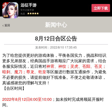
远征手游
立即下载
官方正版手游
热度：
新闻中心
< 返回
< 返回
8月12日合区公告
发表时间：2022/8/10 17:35:45
为了给您提供更好的游戏体验，平衡各国实力，挑战和结识
更多兄弟朋友，经典国战手游将顺应广大玩家的需求，结合
各服实际情况，近日将对
神霄、神纹；灵虎、苍阳、苍灵；
暗刹、魔刀；尊龙、乾皇
等区服进行数据互通操作，为避免
不必要的损失，请提前做好下线准备。不便之处敬请体谅，
真诚感谢您的理解与支持！
【合区时间】
2022年8月12日6:00至10:00
；如未按时完成将顺延开服时
间。