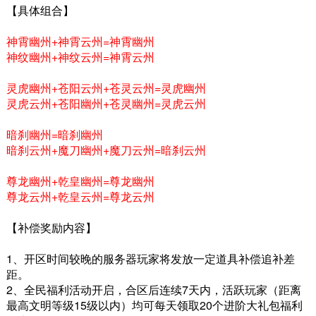
【具体组合】
神霄幽州+神霄云州=神霄幽州
神纹幽州+神纹云州=神霄云州
灵虎幽州+苍阳云州+苍灵云州=灵虎幽州
灵虎云州+苍阳幽州+苍灵幽州=灵虎云州
暗刹幽州=暗刹幽州
暗刹云州+魔刀幽州+魔刀云州=暗刹云州
尊龙幽州+乾皇幽州=尊龙幽州
尊龙云州+乾皇云州=尊龙云州
【补偿奖励内容】
1、开区时间较晚的服务器玩家将发放一定道具补偿追补差
距。
2、全民福利活动开启，合区后连续7天内，活跃玩家（距离
最高文明等级15级以内）均可每天领取20个进阶大礼包福利