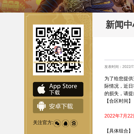
新闻中
发表时间：2022/7/2
为了给您提供
际情况，近日
的损失，请提
【合区时间】
2022年7月22日
关注官方:
【具体组合】