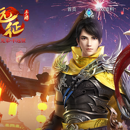
首页
游戏资料
|
|