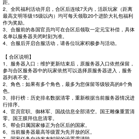
距。
2、全民福利活动开启，合区后连续7天内，活跃玩家（距离
最高文明等级15级以内）均可每天领取20个进阶大礼包福利
作为奖励。
3、合服前的各国官员均可在合区后领取一定元宝补偿，具体
名单以服务器关闭时刻为准。
4、合服后开启合服活动，请各位玩家积极参与活动。
【 合区说明】
1、服务器入口：维护更新结束后，原服务器入口依然保留，
参与合区服务器中的玩家依然可以选择原服务器进入，服务
器列表不变。
2、角色：如果有多个角色，最多为您保留等级较高的8个角
色。
3、排行榜：历史排名数据清零，重新根据当前服务器情况进
行排序。
4、官员官职、御林军、国战信息全部清空。国王雕像重置清
零。国王膜拜信息清零。
5、帮会归属国家修正为合区后的国家。
6、当前服务器最高等级置为先开放的区。
7、国家任务自动发布时间的设置需清除。