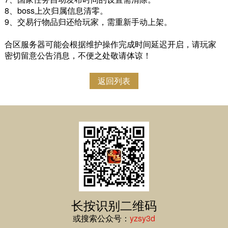
8、boss上次归属信息清零。
9、交易行物品归还给玩家，需重新手动上架。
合区服务器可能会根据维护操作完成时间延迟开启，请玩家
密切留意公告消息，不便之处敬请体谅！
返回列表
长按识别二维码
或搜索公众号：
yzsy3d