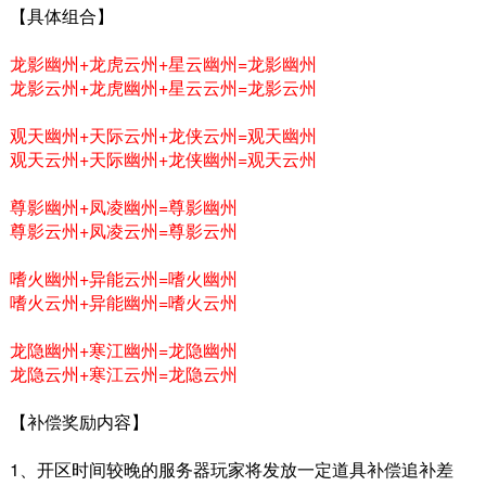
【具体组合】
龙影幽州+龙虎云州+星云幽州=龙影幽州
龙影云州+龙虎幽州+星云云州=龙影云州
观天幽州+天际云州+龙侠云州=观天幽州
观天云州+天际幽州+龙侠幽州=观天云州
尊影幽州+凤凌幽州=尊影幽州
尊影云州+凤凌云州=尊影云州
嗜火幽州+异能云州=嗜火幽州
嗜火云州+异能幽州=嗜火云州
龙隐幽州+寒江幽州=龙隐幽州
龙隐云州+寒江云州=龙隐云州
【补偿奖励内容】
1、开区时间较晚的服务器玩家将发放一定道具补偿追补差