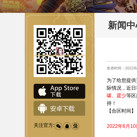
新闻中
发表时间：2022/6/8
为了给您提供
际情况，近日
啸、霆少
等区
持！
【合区时间】
关注官方:
2022年6月10日