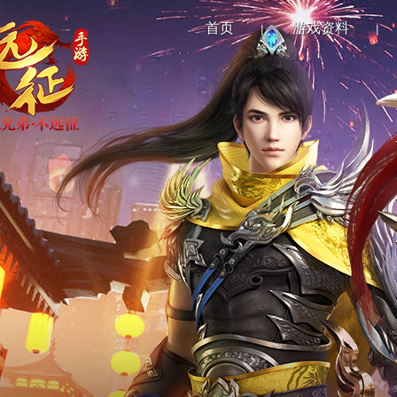
首页
游戏资料
|
|