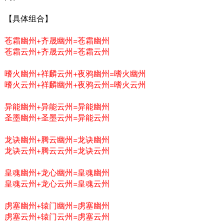
【具体组合】
苍霜幽州+齐晟幽州=苍霜幽州
苍霜云州+齐晟云州=苍霜云州
嗜火幽州+祥麟云州+夜鸦幽州=嗜火幽州
嗜火云州+祥麟幽州+夜鸦云州=嗜火云州
异能幽州+异能云州=异能幽州
圣墨幽州+圣墨云州=异能云州
龙诀幽州+腾云幽州=龙诀幽州
龙诀云州+腾云云州=龙诀云州
皇魂幽州+龙心幽州=皇魂幽州
皇魂云州+龙心云州=皇魂云州
虏塞幽州+辕门幽州=虏塞幽州
虏塞云州+辕门云州=虏塞云州