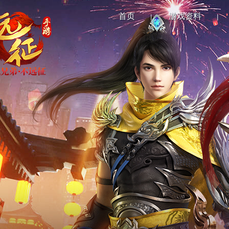
首页
游戏资料
|
|