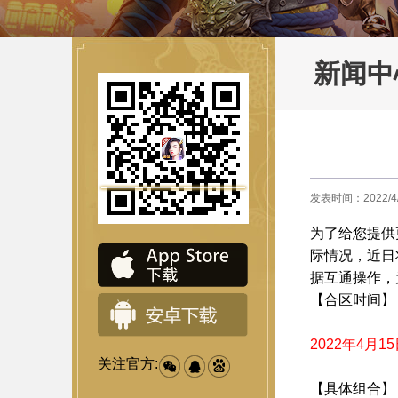
新闻中
发表时间：2022/4/1
为了给您提供
际情况，近日
据互通操作，
【合区时间】
2022年4月15日
关注官方:
【具体组合】