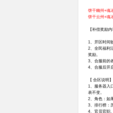
饼干幽州+魂
饼干云州+魂
【补偿奖励内
1、开区时间
2、全民福利
奖励。
3、合服前的
4、合服后开
【 合区说明
1、服务器入
表不变。
2、角色：如
3、排行榜：
4、官员官职