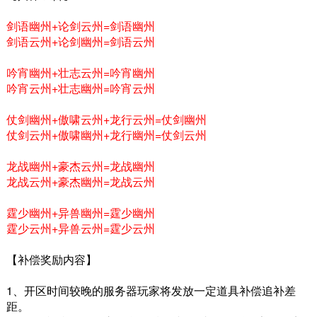
剑语幽州+论剑云州=剑语幽州
剑语云州+论剑幽州=剑语云州
吟宵幽州+壮志云州=吟宵幽州
吟宵云州+壮志幽州=吟宵云州
仗剑幽州+傲啸云州+龙行云州=仗剑幽州
仗剑云州+傲啸幽州+龙行幽州=仗剑云州
龙战幽州+豪杰云州=龙战幽州
龙战云州+豪杰幽州=龙战云州
霆少幽州+异兽幽州=霆少幽州
霆少云州+异兽云州=霆少云州
【补偿奖励内容】
1、开区时间较晚的服务器玩家将发放一定道具补偿追补差
距。