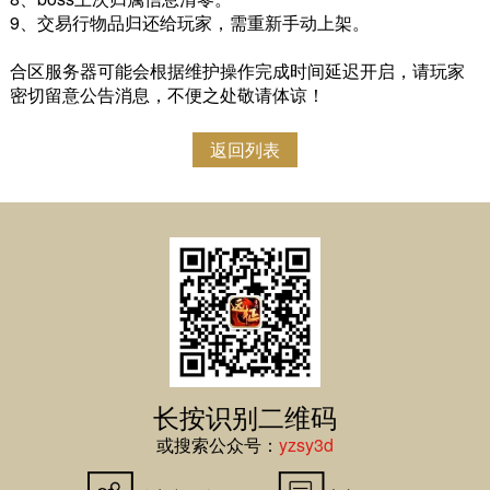
9、交易行物品归还给玩家，需重新手动上架。
合区服务器可能会根据维护操作完成时间延迟开启，请玩家
密切留意公告消息，不便之处敬请体谅！
返回列表
长按识别二维码
或搜索公众号：
yzsy3d