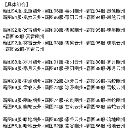
【具体组合】
霸图94服-凰煞幽州+霸图96服-毒刃幽州=霸图94服-凰煞幽州
霸图94服-凰煞云州+霸图96服-毒刃云州=霸图94服-凰煞云州
霸图92服-冥雷幽州+霸图93服-雪狱幽州+霸图95服-魂痕幽州
=霸图92服-冥雷幽州
霸图92服-冥雷云州+霸图93服-雪狱云州+霸图95服-魂痕云州
=霸图92服-冥雷云州
霸图88服-寒月幽州+霸图91服-夜刃云州=霸图88服-寒月幽州
霸图88服-寒月云州+霸图91服-夜刃幽州=霸图88服-寒月云州
霸图69服-雷蛟幽州+霸图72服-冰矛云州=霸图69服-雷蛟幽州
霸图69服-雷蛟云州+霸图72服-冰矛幽州=霸图69服-雷蛟云州
霸图68服-幽蛇幽州+霸图74服-玄刺幽州=霸图68服-幽蛇幽州
霸图68服-幽蛇云州+霸图74服-玄刺云州=霸图68服-幽蛇云州
霸图56服-暗地幽州+霸图62服-霜谷云州=霸图56服-暗地幽州
霸图56服-暗地云州+霸图62服-霜谷幽州=霸图56服-暗地云州