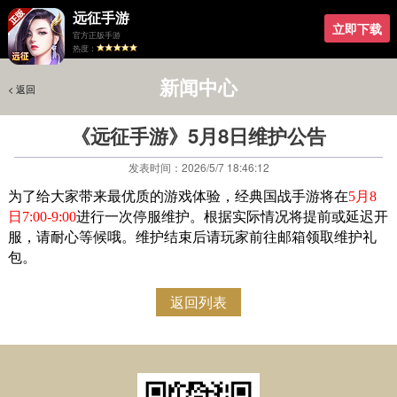
远征手游
立即下载
官方正版手游
热度：
新闻中心
< 返回
< 返回
《远征手游》5月8日维护公告
发表时间：2026/5/7 18:46:12
为了给大家带来最优质的游戏体验，经典国战手游将在
5月8
日7:00-9:00
进行一次停服维护。根据实际情况将提前或延迟开
服，请耐心等候哦。维护结束后请玩家前往邮箱领取维护礼
包。
返回列表