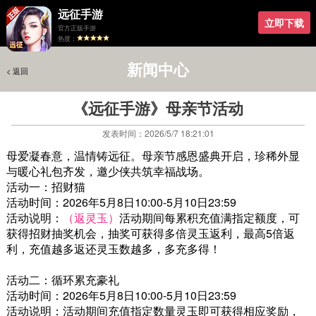
远征手游
立即下载
官方正版手游
热度：
新闻中心
< 返回
< 返回
《远征手游》母亲节活动
发表时间：2026/5/7 18:21:01
母爱凝春意，温情铸远征。母亲节感恩盛典开启，珍稀外显
与暖心礼包齐发，邀少侠共筑幸福战场。
活动一：招财猫
活动时间：2026年5月8日10:00-5月10日23:59
活动说明：
（返灵玉）
活动期间每累积充值满指定额度，可
获得招财抽奖机会，抽奖可获得多倍灵玉返利，最高5倍返
利，充值越多返还灵玉数越多，多充多得！
活动二：循环累充豪礼
活动时间：2026年5月8日10:00-5月10日23:59
活动说明：活动期间充值指定数量灵玉即可获得相应奖励，