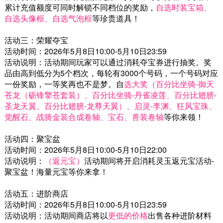
累计充值额度可同时解锁不同档位的奖励，
自选时装宝箱、
自选头像框、自选气泡框
等珍贵道具！
活动三：荣耀夺宝
活动时间：2026年5月8日10:00-5月10日23:59
活动说明：活动期间玩家可以通过消耗夺宝券进行抽奖。奖
品由高到低分为5个档次，每轮有3000个号码，一个号码对应
一份奖励，一等奖再也不是梦。自
选大奖（百分比坐骑-御天
苍龙（砺锋擎苍套装）、百分比坐骑-丹雀凌莲、百分比翅膀-
圣龙天翼、百分比翅膀-龙尊天翼）、启灵-李渊、狂风宝珠、
觉醒石、战骑金装合成卷轴、宝石、兽装卷轴
等你来领！
活动四：聚宝盆
活动时间：2026年5月8日10:00-5月10日22:00
活动说明：
（返元宝）
活动期间将开启消耗灵玉返元宝活动-
聚宝盆！海量元宝等你来拿！
活动五：进阶商店
活动时间：2026年5月8日10:00-5月10日23:59
活动说明：活动期间商店将以
更低的价格
出售各种进阶材料