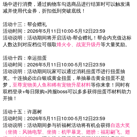
场中进行消费，通过购物车勾选商品进行结算时可以触发满
减并使用代金券，折扣低到突破底线！
活动十三：帮会赠礼
活动时间：2026年5月11日10:00-5月12日23:59
活动说明：活动期间将开启活动-帮会赠礼！帮会内充值达标
人数达到对应档位可领取
烽火令、战宠升级丹
等大量奖励。
活动十四：幸运扭蛋
活动时间：2026年5月11日10:00-5月12日23:59
活动说明：活动期间玩家可以通过消耗扭蛋币进行扭蛋抽
奖。十连抽必出白银或黄金扭蛋，单抽暴击黄金扭蛋不是
梦，
至尊宠物美人鱼和稀有宠物升星材料
等你来拿！同时有
双档登录+每日限购+跨服boss可以多多获得扭蛋币材料助力
开抽！
活动十五：许愿树
活动时间：2026年5月11日10:00-5月12日23:59
活动说明：活动期间参与祈福树活动将有机会获得
自选大奖
（坐骑：风驰电掣、坐骑：机甲暴龙、翅膀：福彩翩飞、翅