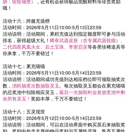
膀：缤纷城堡）
，还有机会获得极品觉醒材料等珍贵奖励
哦！
活动十六：跨服充值榜
活动时间：2026年5月11日10:00-5月13日23:59
活动说明：活动期间，累积充值达到指定额度即可参与活动
排名，获得超级大礼！
稀有武器皮肤（含专属武器技能）、
二代四星凤凰火女、后土宝珠、李密启灵
等各类珍稀道具等
你来拿，千万不要错过！
活动十七：累充喵喵
活动时间：2026年5月11日10:00-5月14日23:59
活动说明：活动期间成功充值到达相应档位即可领取抽奖次
数，
消耗抽奖次数抽取灵玉
。每次抽取灵玉都会在累充喵喵
的总奖池中扣除相应灵玉，
最后一次抽取时会发放奖池中剩
余所有灵玉！
奖励丰厚，千万不要错过！
活动十八：五灵现世
活动时间：2026年5月12日10:00-5月14日23:59
活动说明：活动期间，可以在活动界面中购买原石来抽取奖
励，奖励中包含丰厚的物品奖励与五属性灵珠。集齐五属性