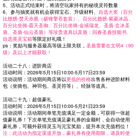
5、活动正式结束时，将清空玩家持有的秘境灵符数量
6、参与抽奖就有机会获得宝石、升级材料、
自选大奖（百分
比翅膀-焚天赤凰（砺锋擎苍套装）、百分比翅膀-紫菱冰晶、
百分比坐骑-霸天圣御、百分比坐骑-金禧瑞龙、圣盾-玄冰圣
盾、圣盾-仙云圣盾）等珍贵道具以及盾：回春圣盾技能书、
自选英灵宝箱
等限定好礼哦！
ps：奖励与服务器最高等级上限关联，
圣盾需要在文明4（90
级）及以上才能获取！
活动二十八：进阶商店
活动时间：2026年5月15日10:00-5月17日23:59
活动说明：活动期间商店将以
更低的价格
出售各种进阶材料
包（坐骑包、神羽包、圣灵符等）、经脉等道具。
活动二十九：超值豪礼
活动时间：2026年5月15日10:00-5月21日23:59
活动说明：活动期间单笔充值满足一定金额，可获得一张超
值豪礼券！下次单笔充值满足豪礼券的金额时，会自动使用
豪礼券，可额外获得灵玉与元宝奖励，提升本次充值档位！
注：此活动为指定渠道开放，豪礼券有使用期限，请及时使