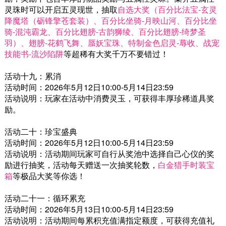
灵珠时可以开启五灵现世，抽取
自选大奖（百分比法宝-玄灵
降魔塔（砺锋擎苍套装）、百分比坐骑-月映山河、百分比坐
骑-混沌霸龙、百分比翅膀-古韵狮绫、百分比翅膀-绮梦圣
羽）、翅膀-花鹤飞舞、蜃妖宝珠、特制金色启灵-蓐收、战宠
技能书-流沙陷阱
等超稀有大奖千万不要错过！
活动十九：累消
活动时间：2026年5月12日10:00-5月14日23:59
活动说明：玩家在活动中消费灵玉，可获得丰厚珍稀道具奖
励。
活动二十：珍宝盛典
活动时间：2026年5月12日10:00-5月14日23:59
活动说明：活动期间玩家可自行从奖池中选择自己心仪的奖
励进行抽奖，活动每天赠送一次抽奖轮数，
白金猎手时装宝
箱
等极品大奖等你选！
活动二十一：循环累充
活动时间：2026年5月13日10:00-5月14日23:59
活动说明：活动期间每累积充值满指定额度，可获得充值礼