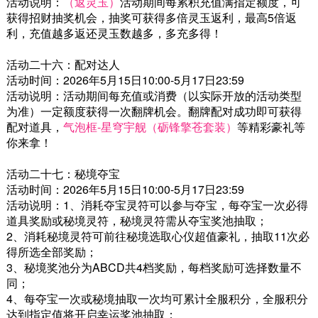
活动说明：
（返灵玉）
活动期间每累积充值满指定额度，可
获得招财抽奖机会，抽奖可获得多倍灵玉返利，最高5倍返
利，充值越多返还灵玉数越多，多充多得！
活动二十六：配对达人
活动时间：2026年5月15日10:00-5月17日23:59
活动说明：活动期间每充值或消费（以实际开放的活动类型
为准）一定额度获得一次翻牌机会。翻牌配对成功即可获得
配对道具，
气泡框-星穹宇舰（砺锋擎苍套装）
等精彩豪礼等
你来拿！
活动二十七：秘境夺宝
活动时间：2026年5月15日10:00-5月17日23:59
活动说明：1、消耗夺宝灵符可以参与夺宝，每夺宝一次必得
道具奖励或秘境灵符，秘境灵符需从夺宝奖池抽取；
2、消耗秘境灵符可前往秘境选取心仪超值豪礼，抽取11次必
得所选全部奖励；
3、秘境奖池分为ABCD共4档奖励，每档奖励可选择数量不
同；
4、每夺宝一次或秘境抽取一次均可累计全服积分，全服积分
达到指定值将开启幸运奖池抽取；