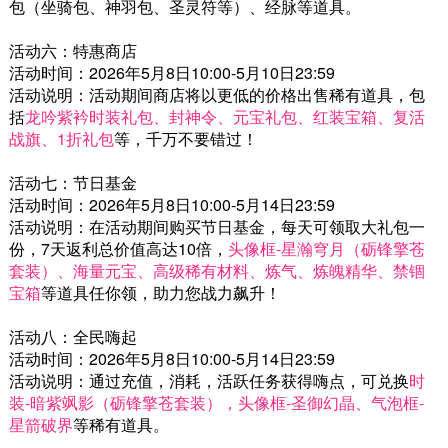
包（坐骑包、神羽包、圣灵符等）、经脉等道具。
活动六：特惠商店
活动时间：2026年5月8日10:00-5月10日23:59
活动说明：活动期间商店将以更低的价格出售稀有道具，包
括
龙吟紫衿时装礼包、封神令、元宝礼包、红装宝箱、复活
战旗、1折礼包
等，千万不要错过！
活动七：节日基金
活动时间：2026年5月8日10:00-5月14日23:59
活动说明：在活动期间购买节日基金，每天可领取大礼包一
份，7天返利总价值高达10倍，
头像框-星瀚穹月（砺锋擎苍
套装）、海量元宝、高级稀有材料、炼气、炼魄精华、禁锢
宝箱
等道具任你领，助力您战力飙升！
活动八：全民嗨起
活动时间：2026年5月8日10:00-5月14日23:59
活动说明：通过充值，消耗，活跃任务获得嗨点，可兑换
时
装-暗紫飒影（砺锋擎苍套装），头像框-圣御幻晶、气泡框-
星箭破界
等稀有道具。