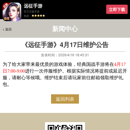
远征手游
立即下载
官方正版手游
热度：
新闻中心
< 返回
< 返回
《远征手游》4月17日维护公告
发表时间：2026/4/16 18:45:31
为了给大家带来最优质的游戏体验，经典国战手游将在
4月17
日7:00-9:00
进行一次停服维护。根据实际情况将提前或延迟开
服，请耐心等候哦。维护结束后请玩家前往邮箱领取维护礼
包。
返回列表