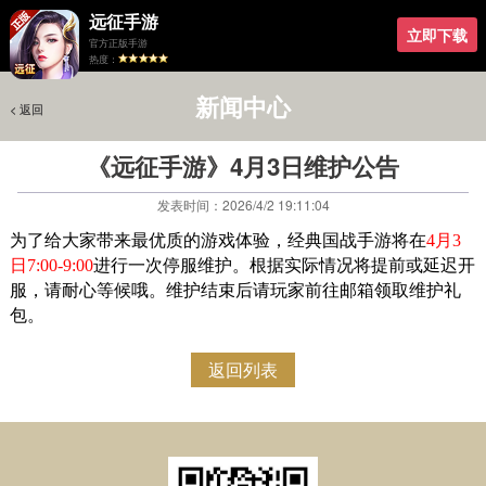
远征手游
立即下载
官方正版手游
热度：
新闻中心
< 返回
< 返回
《远征手游》4月3日维护公告
发表时间：2026/4/2 19:11:04
为了给大家带来最优质的游戏体验，经典国战手游将在
4月3
日7:00-9:00
进行一次停服维护。根据实际情况将提前或延迟开
服，请耐心等候哦。维护结束后请玩家前往邮箱领取维护礼
包。
返回列表