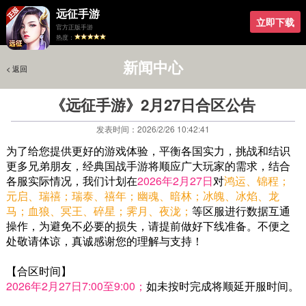
远征手游
立即下载
官方正版手游
热度：
新闻中心
< 返回
< 返回
《远征手游》2月27日合区公告
发表时间：2026/2/26 10:42:41
为了给您提供更好的游戏体验，平衡各国实力，挑战和结识
更多兄弟朋友，经典国战手游将顺应广大玩家的需求，结合
各服实际情况，我们计划在
2026年2月27日
对
鸿运、锦程；
元启、瑞禧；瑞泰、禧年；幽魂、暗林；冰魄、冰焰、龙
马；血狼、冥王、碎星；霁月、夜泷；
等区服进行数据互通
操作，为避免不必要的损失，请提前做好下线准备。不便之
处敬请体谅，真诚感谢您的理解与支持！
【合区时间】
2026年2月27日7:00至9:00；
如未按时完成将顺延开服时间。