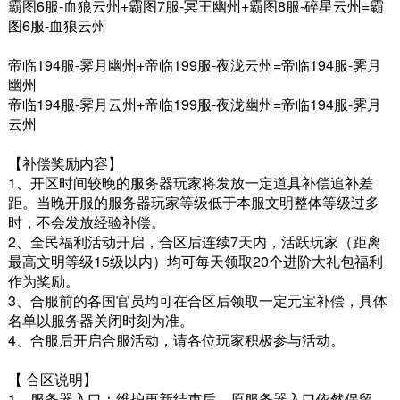
霸图6服-血狼云州+霸图7服-冥王幽州+霸图8服-碎星云州=霸
图6服-血狼云州
帝临194服-霁月幽州+帝临199服-夜泷云州=帝临194服-霁月
幽州
帝临194服-霁月云州+帝临199服-夜泷幽州=帝临194服-霁月
云州
【补偿奖励内容】
1、开区时间较晚的服务器玩家将发放一定道具补偿追补差
距。当晚开服的服务器玩家等级低于本服文明整体等级过多
时，不会发放经验补偿。
2、全民福利活动开启，合区后连续7天内，活跃玩家（距离
最高文明等级15级以内）均可每天领取20个进阶大礼包福利
作为奖励。
3、合服前的各国官员均可在合区后领取一定元宝补偿，具体
名单以服务器关闭时刻为准。
4、合服后开启合服活动，请各位玩家积极参与活动。
【 合区说明】
1、服务器入口：维护更新结束后，原服务器入口依然保留，