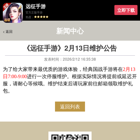
远征手游
立即下载
官方正版手游
热度：
新闻中心
< 返回
< 返回
《远征手游》2月13日维护公告
发表时间：2026/2/12 16:35:38
为了给大家带来最优质的游戏体验，经典国战手游将在
2月13
日7:00-9:00
进行一次停服维护。根据实际情况将提前或延迟开
服，请耐心等候哦。维护结束后请玩家前往邮箱领取维护礼
包。
返回列表