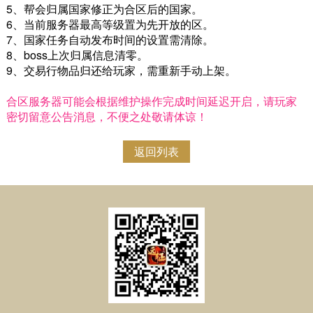
5、帮会归属国家修正为合区后的国家。
6、当前服务器最高等级置为先开放的区。
7、国家任务自动发布时间的设置需清除。
8、boss上次归属信息清零。
9、交易行物品归还给玩家，需重新手动上架。
合区服务器可能会根据维护操作完成时间延迟开启，请玩家
密切留意公告消息，不便之处敬请体谅！
返回列表