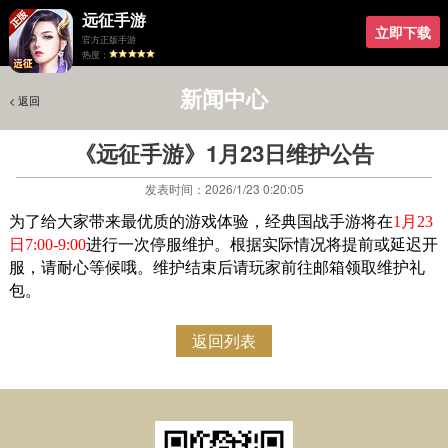
远征手游
立即下载
官方正版手游
热度：
新闻中心
< 返回
< 返回
《远征手游》1月23日维护公告
发表时间：2026/1/23 0:20:05
为了给大家带来最优质的游戏体验，经典国战手游将在
1月23
日7:00-9:00
进行一次停服维护。根据实际情况将提前或延迟开
服，请耐心等候哦。维护结束后请玩家前往邮箱领取维护礼
包。
返回列表