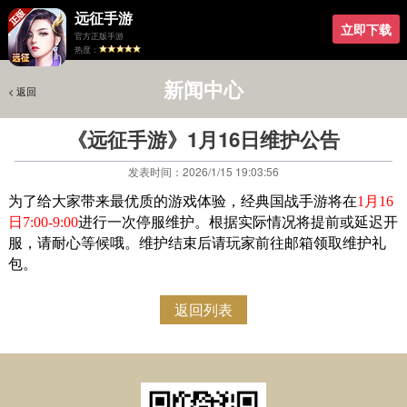
远征手游
立即下载
官方正版手游
热度：
新闻中心
< 返回
< 返回
《远征手游》1月16日维护公告
发表时间：2026/1/15 19:03:56
为了给大家带来最优质的游戏体验，经典国战手游将在
1月16
日7:00-9:00
进行一次停服维护。根据实际情况将提前或延迟开
服，请耐心等候哦。维护结束后请玩家前往邮箱领取维护礼
包。
返回列表