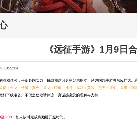
心
《远征手游》1月9日
 18:22:04
的游戏体验，平衡各国实力，挑战和结识更多兄弟朋友，经典国战手游将顺应广大玩
星宿；金龙、伏魔；真火、皇龙；暗锏、托月、风霜；黄沙、定天；虎豹、皇道；霹
做好下线准备。不便之处敬请体谅，真诚感谢您的理解与支持！
0至9:00；
如未按时完成将顺延开服时间。