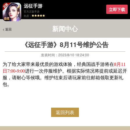
远征手游
立即下载
官方正版手游
热度：
新闻中心
< 返回
< 返回
《远征手游》8月11号维护公告
发表时间：2023/8/10 18:24:00
为了给大家带来最优质的游戏体验，经典国战手游将在
8
月11
日7
:00-9:00
进行一次停服维护。根据实际情况将提前或延迟开
服，请耐心等候哦。维护结束后请玩家前往邮箱领取更新礼
包。
返回列表