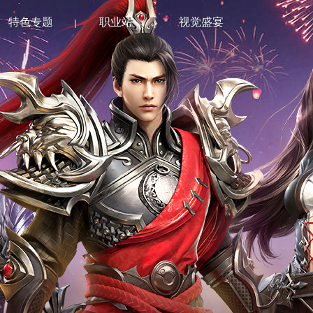
特色专题
职业站
视觉盛宴
|
|