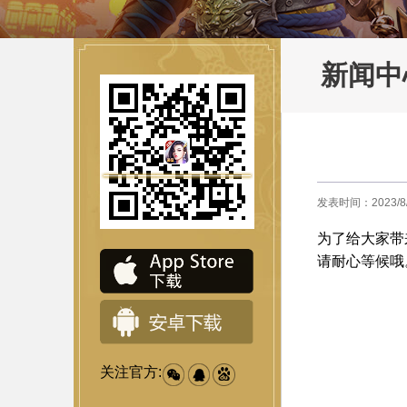
新闻中
发表时间：2023/8/3
为了给大家带
请耐心等候哦
关注官方: