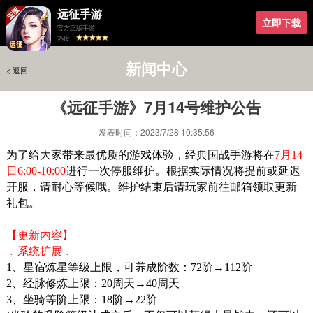
远征手游
立即下载
官方正版手游
热度：
新闻中心
< 返回
< 返回
《远征手游》7月14号维护公告
发表时间：2023/7/28 10:35:56
为了给大家带来最优质的游戏体验，经典国战手游将在
7
月
14
日6
:00-10:00
进行一次停服维护。根据实际情况将提前或延迟
开服，请耐心等候哦。维护结束后请玩家前往邮箱领取更新
礼包。
【更新内容】
﹒系统扩展﹒
1、星宿炼星等级上限，可养成阶数：72阶→112阶
2、经脉修炼上限：20周天→40周天
3、坐骑等阶上限：18阶→22阶