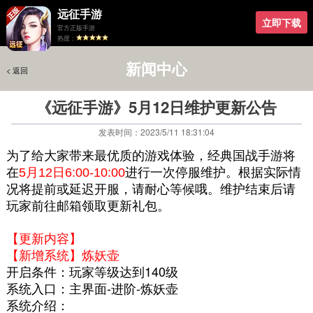
远征手游
立即下载
官方正版手游
热度：
新闻中心
< 返回
< 返回
《远征手游》5月12日维护更新公告
发表时间：2023/5/11 18:31:04
为了给大家带来最优质的游戏体验，经典国战手游将
在
5
月12日6:00-10:00
进行一次停服维护。根据实际情
况将提前或延迟开服，请耐心等候哦。
维护结束后请
玩家前往邮箱领取更新礼包。
【更新内容】
【新增系统】炼妖壶
开启条件：玩家等级达到140级
系统入口：主界面-进阶-炼妖壶
系统介绍：